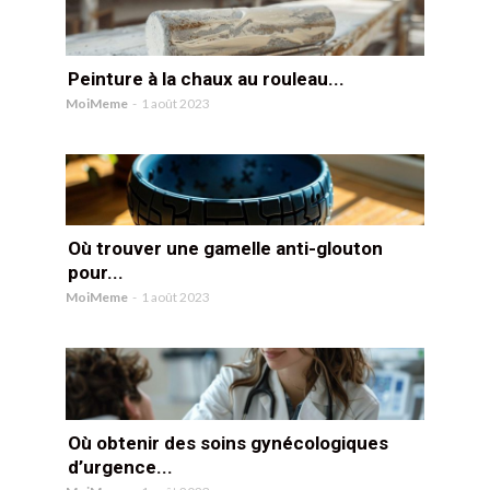
Peinture à la chaux au rouleau...
MoiMeme
-
1 août 2023
Où trouver une gamelle anti-glouton
pour...
MoiMeme
-
1 août 2023
Où obtenir des soins gynécologiques
d’urgence...