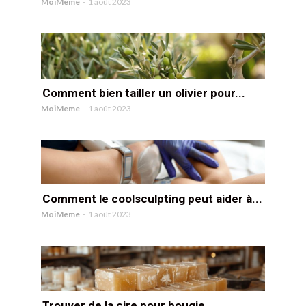
MoiMeme
-
1 août 2023
Comment bien tailler un olivier pour...
MoiMeme
-
1 août 2023
Comment le coolsculpting peut aider à...
MoiMeme
-
1 août 2023
Trouver de la cire pour bougie...