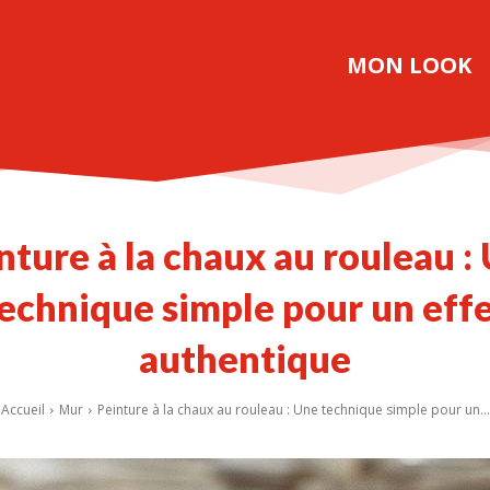
MON LOOK
nture à la chaux au rouleau :
echnique simple pour un eff
authentique
Accueil
Mur
Peinture à la chaux au rouleau : Une technique simple pour un...