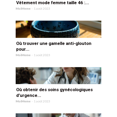
Vêtement mode femme taille 46 :...
MoiMeme
-
1 août 2023
Où trouver une gamelle anti-glouton
pour...
MoiMeme
-
1 août 2023
Où obtenir des soins gynécologiques
d’urgence...
MoiMeme
-
1 août 2023