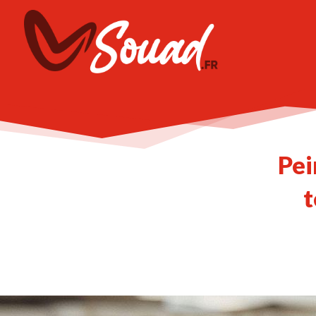
Pei
t