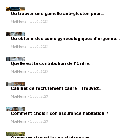
Où trouver une gamelle anti-glouton pour...
MoiMeme
-
1 août 2023
Où obtenir des soins gynécologiques d’urgence...
MoiMeme
-
1 août 2023
Quelle est la contribution de l’Ordre...
MoiMeme
-
1 août 2023
Cabinet de recrutement cadre : Trouvez...
MoiMeme
-
1 août 2023
Comment choisir son assurance habitation ?
MoiMeme
-
1 août 2023