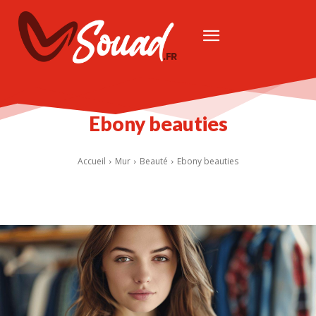
Ebony beauties
Accueil
Mur
Beauté
Ebony beauties