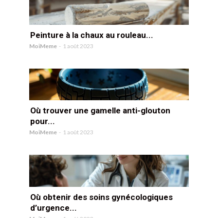
Peinture à la chaux au rouleau...
MoiMeme
-
1 août 2023
Où trouver une gamelle anti-glouton
pour...
MoiMeme
-
1 août 2023
Où obtenir des soins gynécologiques
d’urgence...