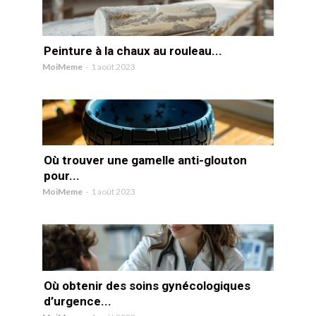
Peinture à la chaux au rouleau...
MoiMeme
-
1 août 2023
Où trouver une gamelle anti-glouton
pour...
MoiMeme
-
1 août 2023
Où obtenir des soins gynécologiques
d’urgence...