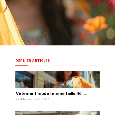
DERNIER ARTICLES
Vêtement mode femme taille 46 :...
MoiMeme
-
1 août 2023