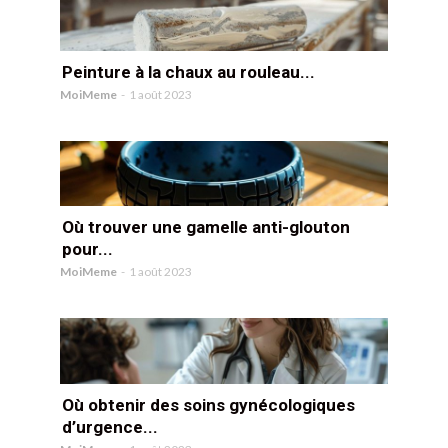
Peinture à la chaux au rouleau...
MoiMeme
-
1 août 2023
Où trouver une gamelle anti-glouton
pour...
MoiMeme
-
1 août 2023
Où obtenir des soins gynécologiques
d’urgence...